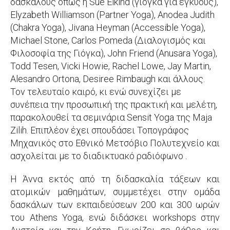
δασκάλους όπως η Sue Elkind (γιόγκα για εγκύους),
Elyzabeth Williamson (Partner Yoga), Anodea Judith
(Chakra Yoga), Jivana Heyman (Accessible Yoga),
Michael Stone, Carlos Pomeda (Διαλογισμός και
Φιλοσοφία της Γιόγκα), John Friend (Anusara Yoga),
Todd Tesen, Vicki Howie, Rachel Lowe, Jay Martin,
Alesandro Ortona, Desiree Rimbaugh και άλλους.
Τον τελευταίο καιρό, κι ενώ συνεχίζει με
συνέπεια την προσωπική της πρακτική και μελέτη,
παρακολουθεί τα σεμινάρια Sensit Yoga της Maja
Zilih. Επιπλέον έχει σπουδάσει Τοπογράφος
Μηχανικός στο Εθνικό Μετσόβιο Πολυτεχνείο και
ασχολείται με το διαδικτυακό ραδιόφωνο .
Η Άννα εκτός από τη διδασκαλία τάξεων και
ατομικών μαθημάτων, συμμετέχει στην ομάδα
δασκάλων των εκπαιδεύσεων 200 και 300 ωρών
του Athens Yoga, ενώ διδάσκει workshops στην