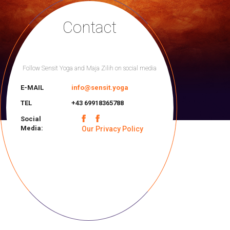
Contact
Follow Sensit Yoga and Maja Zilih on social media
E-MAIL
info@sensit.yoga
TEL
+43 69918365788
Social
Media:
Our Privacy Policy