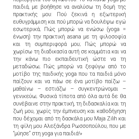
παιδιά, με βοήθησε να αναλύσω τη δομή της
πρακτικής μου: Πού ξεκινά η εξωτερική
ευθυγράμμιση και πού μπορώ να δουλέψω εγώ
εσωτερικά; Πώς μπορώ να ενώσω (yoga =
ένωση) την πρακτική asana με τη φιλοσοφία
και τη συμπεριφορά μου; Πώς μπορώ να
χωρίσω τη διαδικασία αυτή σε κομμάτια και να
την κάνω πιο εκπαιδευτική ώστε να τη
μεταδώσω; Πώς μπορώ να ξεφύγω από το
μοτίβο της παιδικής yoga που τα παιδιά μόνο
παίζουν και να πάω σε ένα μοτίβο παίζω –
μαθαίνω – εστιάζω – συγκεντρώνομαι –
γενικεύω; Φυσικά τίποτα από όλα αυτά δε θα
συνέβαινε στην πρακτική, τη διδασκαλία και τη
ζωή μου, χωρίς την έμπνευση και καθοδήγηση
που δέχομαι από τη δασκάλα μου Μaja Ζilih και
τη φίλη μου Αλεξάνδρα Ρωσσοπούλου, που με
“μύησε” στη yoga για παιδιά!»