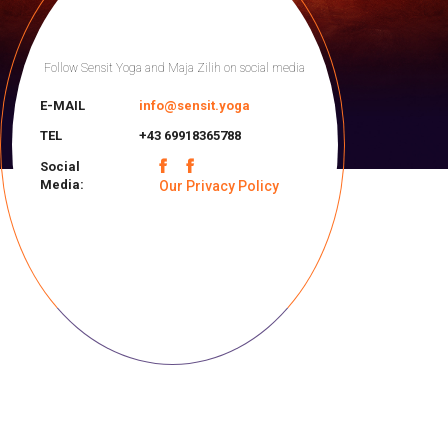
Follow Sensit Yoga and Maja Zilih on social media
E-MAIL
info@sensit.yoga
TEL
+43 69918365788
Social
Media:
Our Privacy Policy