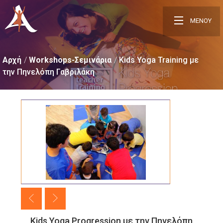
ΜΕΝΟΥ
Αρχή
Workshops-Σεμινάρια
Kids Yoga Training με
την Πηνελόπη Γαβριλάκη
Kids Yoga Progression με την Πηνελόπη