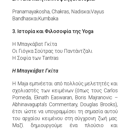
Pranamayakosha, Chakras, NadisκαιVayus
BandhasκαιKumbaka
3. Ιστορία και Φιλοσοφία της Yoga
Η Μπαγκάβατ Γκίτα
Οι Γιόγκα Σούτρας του Παντάντζαλι
Η Σοφία των Tantras
Η Μπαγκάβατ Γκίτα
Η Maja εμπνέεται από πολλούς μελετητές και
σχολιαστές των κειμένων (όπως τους Carlos
Pomeda, Eknath Easwaran, Boris Majranovic –
Abhinavagupta's Commentary, Douglas Brooks),
έτσι ώστε να υπογραμμίσει τη σημασία αυτού
του αρχαίου κειμένου στη σύγχρονη ζωή μας.
Μαζί δημιουργούμε ένα πλούσιο και