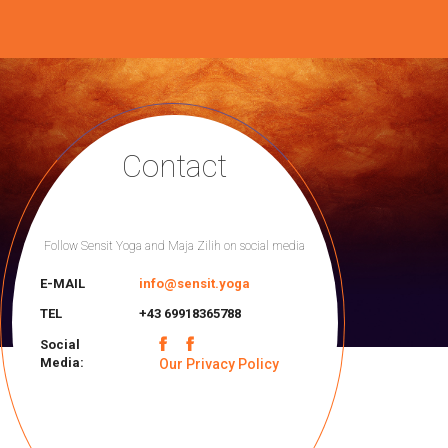
Contact
Follow Sensit Yoga and Maja Zilih on social media
E-MAIL
info@sensit.yoga
TEL
+43 69918365788
Social
Media:
Our Privacy Policy