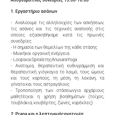
Απογευματινές συνεδρίες 13:00-16:00
1. Εργαστήριο ασάνων
- Αναλύουμε τις αλληλουχίες των ασκήσεων,
τις ασάνες και τις τεχνικές αναπνοής στις
οποίες εξασκηθήκαμε κατά τις πρωινές
συνεδρίες
- Η σημασία των θεμελίων της κάθε στάσης
- Μυϊκήκαι οργανική ενέργεια
- LoopsκαιSpiralsτηςAnusaraYoga
- Ανατομία, θεραπευτική ευθυγράμμιση και
θεραπευτική γιόγκαγια το λαιμό, τους ώμους
και τους καρπούς, τη μέση, τη λεκάνη, τα
γόνατα και τους αστραγάλους
- Τροποποίηση των στάσεωνγια αρχάριους
μαθητέςκαι η χρήση βοηθημάτων (τοίχος,
τουβλάκια, κουβέρτες, ζώνες, καρέκλες)
2. Prana και η λεπτοφυήςανατομία: