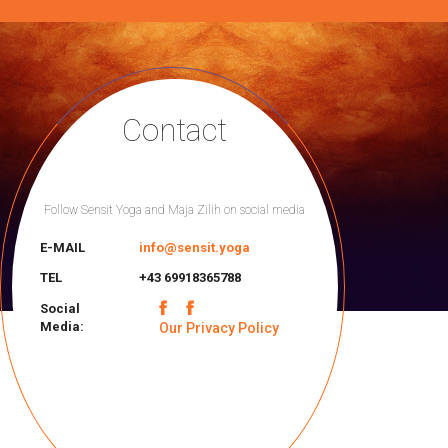
Contact
Follow Sensit Yoga and Maja Zilih on social media
E-MAIL
info@sensit.yoga
TEL
+43 69918365788
Social
Media:
Our Privacy Policy