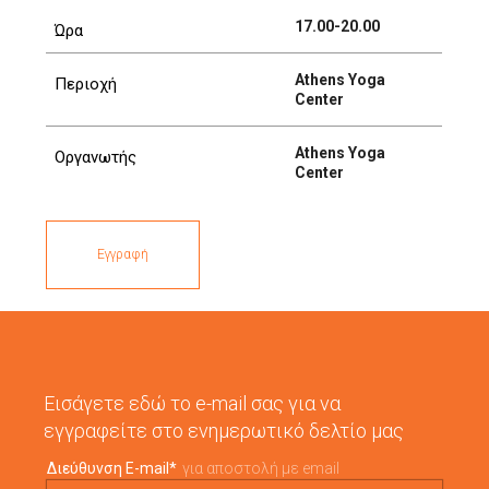
17.00-20.00
Ώρα
Athens Yoga
Περιοχή
Center
Athens Yoga
Οργανωτής
Center
Εγγραφή
Εισάγετε εδώ το e-mail σας για να
εγγραφείτε στο ενημερωτικό δελτίο μας
Διεύθυνση E-mail
*
για αποστολή με email