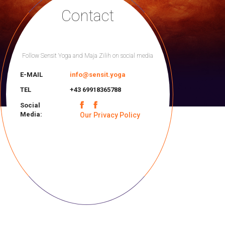
Contact
Follow Sensit Yoga and Maja Zilih on social media
E-MAIL
info@sensit.yoga
TEL
+43 69918365788
Social
Media:
Our Privacy Policy