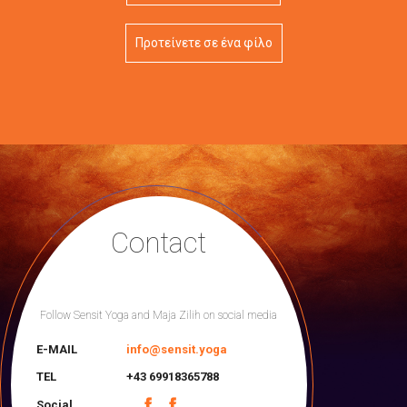
Προτείνετε σε ένα φίλο
Contact
Follow Sensit Yoga and Maja Zilih on social media
E-MAIL
info@sensit.yoga
TEL
+43 69918365788
Social