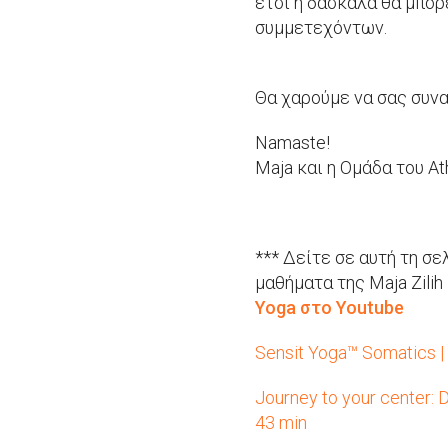
έτσι η δασκάλα θα μπορ
συμμετεχόντων.
Θα χαρούμε να σας συν
Namaste!
Maja και η Ομάδα του A
*** Δείτε σε αυτή τη σ
μαθήματα της Maja Zilih
Yoga στο Youtube
Sensit Yoga™ Somatics |
Journey to your center:
43 min