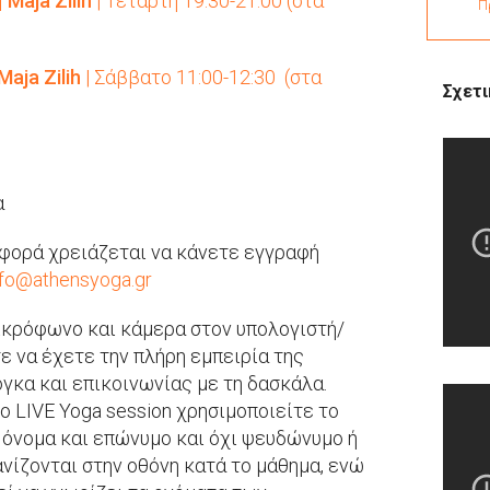
 Maja Zilih
| Τετάρτη 19:30-21:00
(στα
Π
Maja Zilih
| Σάββατο 11:00-12:30 (στα
Σχετι
α
 φορά χρειάζεται να κάνετε εγγραφή
nfo@athensyoga.gr
ικρόφωνο και κάμερα στον υπολογιστή/
ε να έχετε την πλήρη εμπειρία της
γκα και επικοινωνίας με τη δασκάλα.
το LIVE Yoga session χρησιμοποιείτε το
 όνομα και επώνυμο και όχι ψευδώνυμο ή
ανίζονται στην οθόνη κατά το μάθημα, ενώ