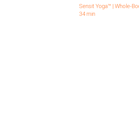
Sensit Yoga™ | Whole-Bo
34 min