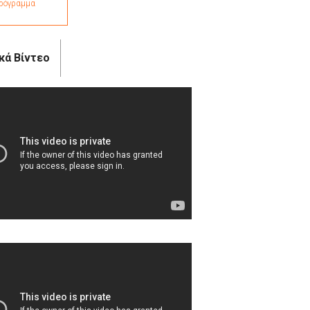
ρόγραμμα
κά Βίντεο