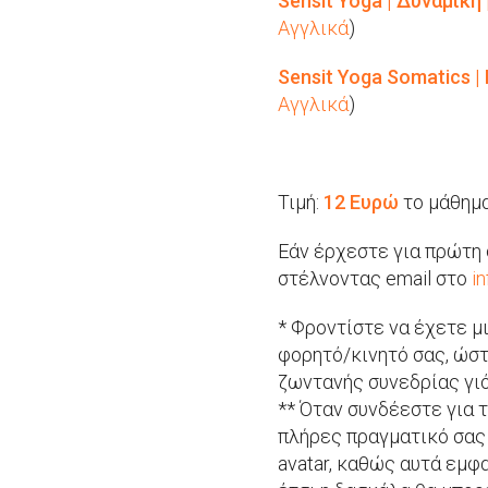
Sensit Yoga | Δυναμική |
Αγγλικά
)
Sensit Yoga Somatics | 
Αγγλικά
)
Τιμή:
12 Ευρώ
το μάθημ
Εάν έρχεστε για πρώτη
στέλνοντας email στο
i
* Φροντίστε να έχετε μ
φορητό/κινητό σας, ώστ
ζωντανής συνεδρίας γιό
** Όταν συνδέεστε για 
πλήρες πραγματικό σας
avatar, καθώς αυτά εμφ