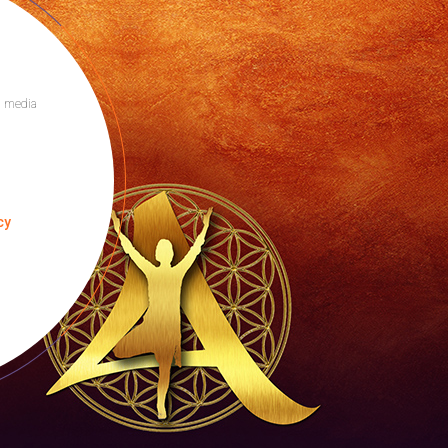
l media
cy