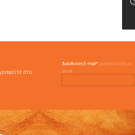
Διεύθυνση E-mail
*
για αποστολή με
γγραφείτε στο
email