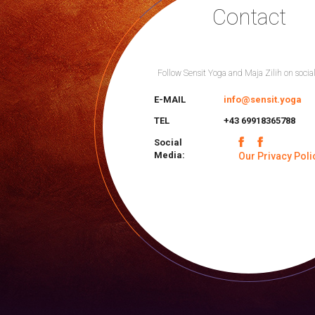
Contact
Follow Sensit Yoga and Maja Zilih on socia
E-MAIL
info@sensit.yoga
TEL
+43 69918365788
Social
Media:
Our Privacy Poli